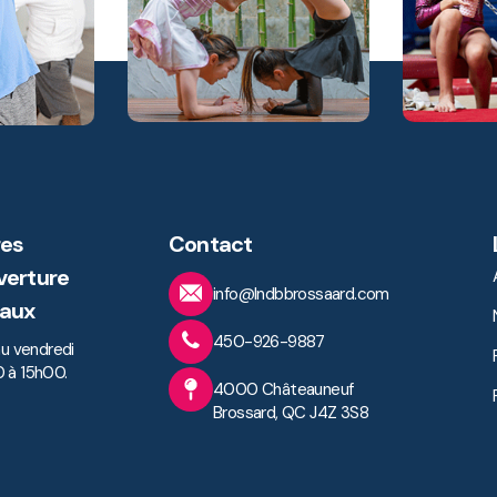
es
Contact
verture
info@lndbbrossaard.com
aux
450-926-9887
au vendredi
 à 15h00.
4000 Châteauneuf
Brossard, QC J4Z 3S8