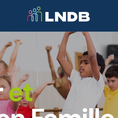
Activités
Professeurs
Informations
N
r
et