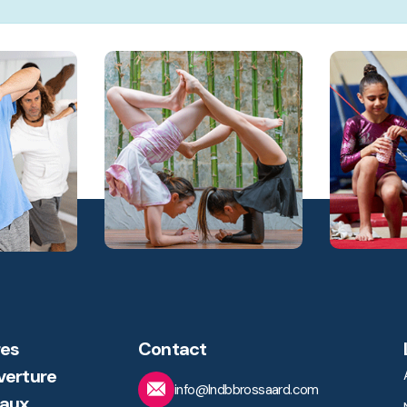
es
Contact
verture
info@lndbbrossaard.com
aux