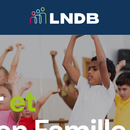
Activités
Professeurs
Informations
N
r
et